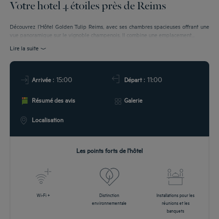
Votre hotel 4 étoiles près de Reims
ÉUNIONS
Découvrez l’Hôtel Golden Tulip Reims, avec ses chambres spacieuses offrant une
vue panoramique sur le vignoble champenois. Il combine une emplacement...
ROMOS
Lire la suite
: 15:00
: 11:00
Arrivée
Départ
Résumé des avis
Galerie
Localisation
Les points forts de l'hôtel
Wi-Fi +
Distinction
Installations pour les
environnementale
réunions et les
banquets