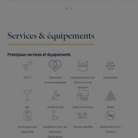
Services & équipements
Principaux services et équipements
Wi-Fi +
Distinction
Installations pour les
Climatisation
environnementale
réunions et les
banquets
Bar
Accès fitness
Salles de réunion
Billard
Nettoyage à sec
Installations pour les
Piscine chauffée
Entièrement non-
disponible
personnes
fumeurs
handicapées