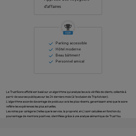
d'affaires
Etre
rappelé(e)
CONTACTEZ-
pour
FAQ
NOUS
réserver
Parking accessible
Hôtel moderne
Beau bâtiment
Personnel amical
Le TrustScore affiché est basé sur un algorithme qui analyse les avis vérifiés de clients, collectés à
partir de sources publiques sur les 24 derniers mois (à l'exclusion de TripAdvisor).
L'algorithme accorde davantage de poids aux avis les plus récents, garantissant ainsi que le score
reflète les expériences les plus actuelles.
Les notes par catégorie (telles que le service, la propreté, etc.) sont calculées en fonction du
pourcentage de mentions positives, identifiées grâce à une analyse sémantique de TrustYou.