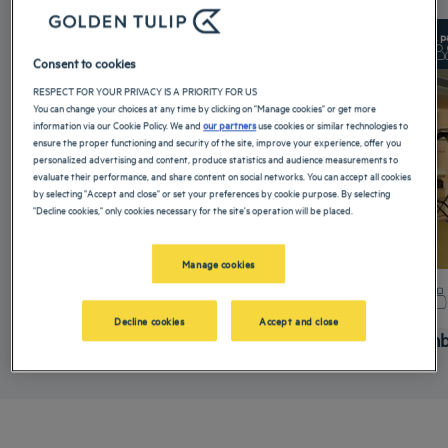
À partir de 15 m²
Check-in :
15:00
À p
Max
Check-out :
11:00
Max
Consent to cookies
RESPECT FOR YOUR PRIVACY IS A PRIORITY FOR US
You can change your choices at any time by clicking on "Manage cookies" or get more
information via our Cookie Policy. We and
our partners
use cookies or similar technologies to
ensure the proper functioning and security of the site, improve your experience, offer you
personalized advertising and content, produce statistics and audience measurements to
evaluate their performance, and share content on social networks. You can accept all cookies
by selecting "Accept and close" or set your preferences by cookie purpose. By selecting
"Decline cookies," only cookies necessary for the site's operation will be placed.
Manage cookies
+ d'infos
Decline cookies
Accept and close
Chambre standard
Chamb