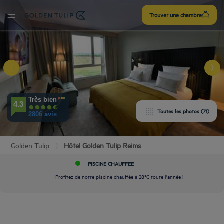
S’inscrire
Trouver une chambre
r
'HÔTEL
AMBRES
Très bien
4.3
Toutes les photos (71)
2806 avis
ÉRIENCES
Golden Tulip
Hôtel Golden Tulip Reims
IPEMENTS
PISCINE CHAUFFEE
AVIS
Profitez de notre piscine chauffée à 28°C toute l'année !
TAURATION
& LOCALISATION