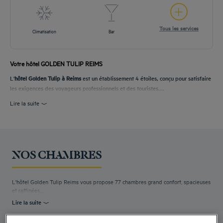
Tous les services
Climatisation
Bar
Votre hôtel GOLDEN TULIP REIMS
L'
hôtel Golden Tulip à Reims
est un établissement 4 étoiles, conçu pour satisfaire
les exigences des voyageurs professionnels et des touristes....
Lire la suite
NOS CHAMBRES
L'hôtel Golden Tulip Reims vous propose 77 chambres grand confort, spacieuses
et raffinées....
Lire la suite
4 types de chambres disponibles :