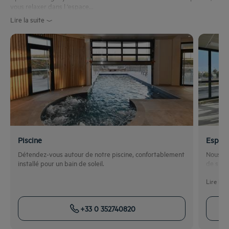
vous relaxer dans l 'espace...
Lire la suite
Piscine
Espace
Détendez-vous autour de notre piscine, confortablement
Nous me
installé pour un bain de soleil.
de spor
Lire la s
+33 0 352740820