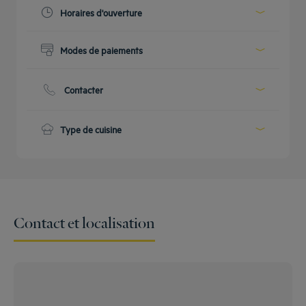
Horaires d'ouverture
Aujourd'hui :
11:00 - 23:59
Modes de paiements
Voir tous les horaires
Espèces
Cartes bancaires
Contacter
Téléphone :
+33 0 352740820
Type de cuisine
Bar du lobby
Contact et localisation