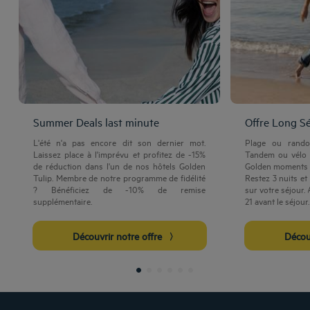
Summer Deals last minute
Offre Long S
L'été n'a pas encore dit son dernier mot.
Plage ou rand
Laissez place à l'imprévu et profitez de -15%
Tandem ou vélo 
de réduction dans l'un de nos hôtels Golden
Golden moments a
Tulip. Membre de notre programme de fidélité
Restez 3 nuits et
Hôtels Aix-les-Bains
? Bénéficiez de -10% de remise
sur votre séjour. 
Hôtels Marseille
supplémentaire.
21 avant le séjour.
Hôtels Strasbourg
Hôtels Bordeaux
Découvrir notre offre
Déco
Hôtels Paris
Mentions légales
Hôtels Shanghai
Conditions générales de vente
Hôtels Pornic
Politique des données personnelles
Hôtels Bangkok
Politique d'utilisation des cookies